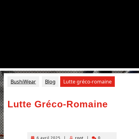
BushiWear
Blog
Lutte gréco-romaine
Lutte Gréco-Romaine
6 avril 2025
|
root
|
0