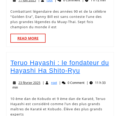
11 juin 2025
|
root
|
0 Comment
|
1 h 12 min
Combattant légendaire des années 90 et de la célèbre
“Golden Era”, Danny Bill est sans conteste l’une des
plus grandes légendes du Muay-Thaï. Sept fois
champion du monde il est
READ MORE
Teruo Hayashi : le fondateur du
Hayashi Ha Shito-Ryu
23 février 2025
|
root
|
0 Comment
|
11 h 33
min
10 ème dan de Kobudo et 9 ème dan de Karaté, Teruo
Hayashi est considéré comme l’un des plus grands
maîtres de Karaté et Kobudo. Élève des plus grands
experts