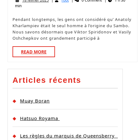
18 février 2025
|
root
|
0 Comment
|
1 h 30
min
Pendant longtemps, les gens ont considéré qu’ Anatoly
Kharlampiev était le seul homme à l’origine du Sambo.
Nous savons désormais que Viktor Spiridonov et Vasily
Oshchepkov ont grandement participé à
READ MORE
Articles récents
Muay Boran
Hatsuo Royama
Les règles du marquis de Queensberry