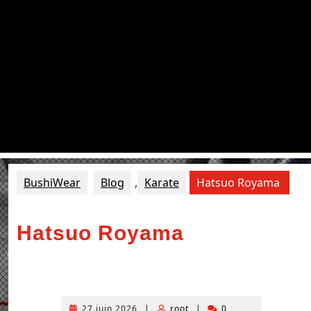
BushiWear
Blog
,
Karate
Hatsuo Royama
Hatsuo Royama
27 juin 2026
|
root
|
0