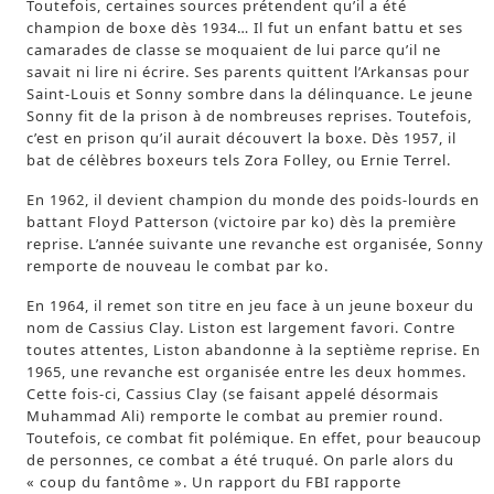
Toutefois, certaines sources prétendent qu’il a été
champion de boxe dès 1934… Il fut un enfant battu et ses
camarades de classe se moquaient de lui parce qu’il ne
savait ni lire ni écrire. Ses parents quittent l’Arkansas pour
Saint-Louis et Sonny sombre dans la délinquance. Le jeune
Sonny fit de la prison à de nombreuses reprises. Toutefois,
c’est en prison qu’il aurait découvert la boxe. Dès 1957, il
bat de célèbres boxeurs tels Zora Folley, ou Ernie Terrel.
En 1962, il devient champion du monde des poids-lourds en
battant Floyd Patterson (victoire par ko) dès la première
reprise. L’année suivante une revanche est organisée, Sonny
remporte de nouveau le combat par ko.
En 1964, il remet son titre en jeu face à un jeune boxeur du
nom de Cassius Clay. Liston est largement favori. Contre
toutes attentes, Liston abandonne à la septième reprise. En
1965, une revanche est organisée entre les deux hommes.
Cette fois-ci, Cassius Clay (se faisant appelé désormais
Muhammad Ali) remporte le combat au premier round.
Toutefois, ce combat fit polémique. En effet, pour beaucoup
de personnes, ce combat a été truqué. On parle alors du
« coup du fantôme ». Un rapport du FBI rapporte