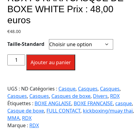
BOXE WHITE Prix : 48,00
euros
€
48.00
Taille-Standard
Ajouter au panier
UGS :
ND
Catégories :
Casque
,
Casques
,
Casques
,
Casques
,
Casques
,
Casques de boxe
,
Divers
,
RDX
Étiquettes :
BOXE ANGLAISE
,
BOXE FRANCAISE
,
casque
,
Casque de boxe
,
FULL CONTACT
,
kickboxing/muay thaï
,
MMA
,
RDX
Marque :
RDX