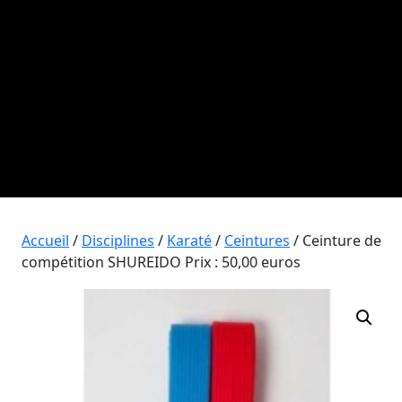
Accueil
/
Disciplines
/
Karaté
/
Ceintures
/ Ceinture de
compétition SHUREIDO Prix : 50,00 euros