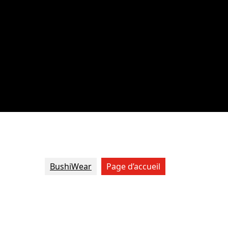
BushiWear
Page d’accueil