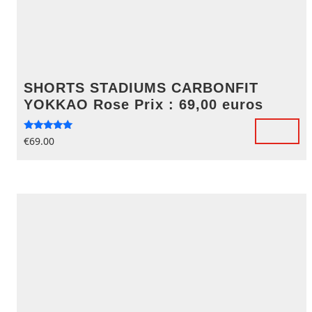
SHORTS STADIUMS CARBONFIT
YOKKAO Rose Prix : 69,00 euros
Note
€
69.00
5.00
sur 5