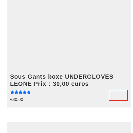
Sous Gants boxe UNDERGLOVES
LEONE Prix : 30,00 euros
Note
€
30.00
5.00
sur 5